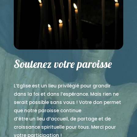
Soutenez votre paroisse
L’Eglise est un lieu privilégié pour grandir
dans la foi et dans l’espérance. Mais rien ne
serait possible sans vous ! Votre don permet
que notre paroisse continue
d’être un lieu d’accueil, de partage et de
croissance spirituelle pour tous. Merci pour
votre participation !