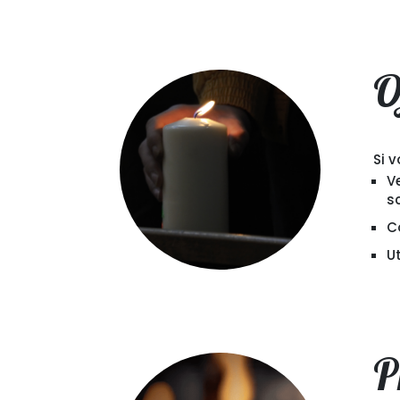
O
Si 
V
s
C
Ut
P