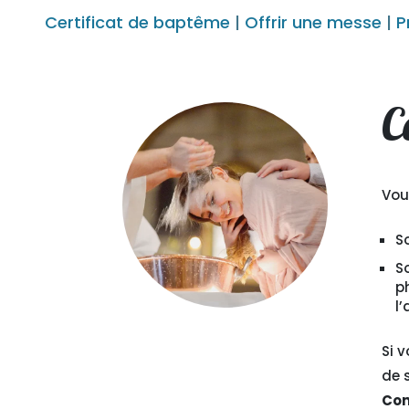
Certificat de baptême
|
Offrir une messe
|
P
C
Vou
S
S
p
l’
Si 
de 
Con