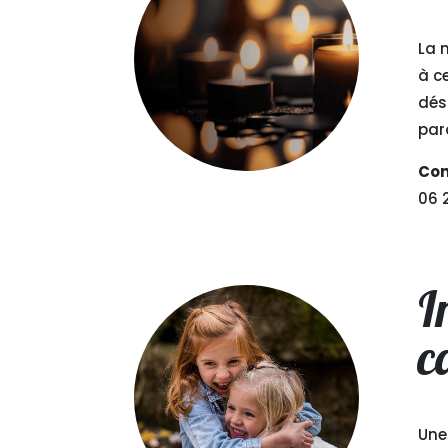
La 
à c
dés
par
Con
06 2
I
c
Une