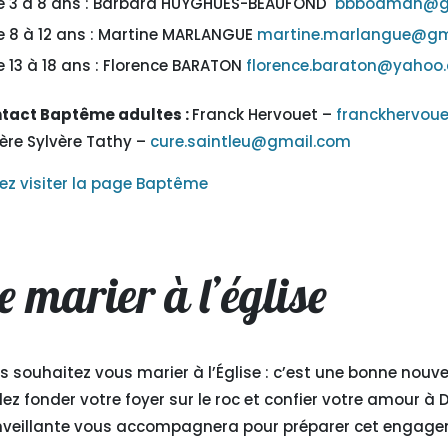
e 3 à 8 ans : Barbara
HUYGHUES-BEAUFOND
bbboamah@g
e 8 à 12 ans : Martine MARLANGUE
martine.marlangue@gm
e 13 à 18 ans : Florence BARATON
florence.baraton@yahoo
tact Baptême adultes :
Franck Hervouet –
franckhervou
Père Sylvère Tathy –
cure.saintleu@gmail.com
ez visiter la page Baptême
e marier à l’église
s souhaitez vous marier à l’Église : c’est une bonne nouv
lez fonder votre foyer sur le roc et confier votre amour à 
nveillante vous accompagnera pour préparer cet engagem