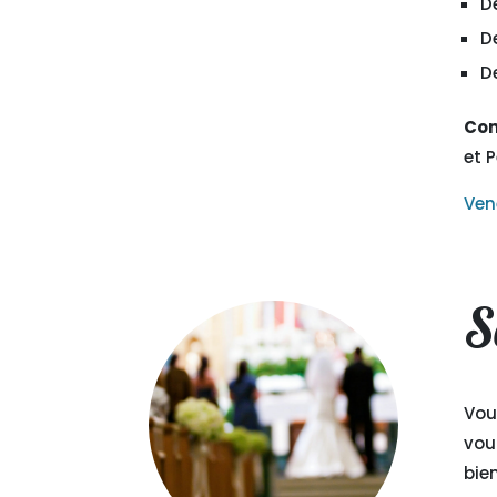
D
D
D
Con
et 
Ven
S
Vou
vou
bie