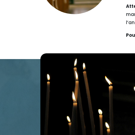
Att
mar
l’a
Pou