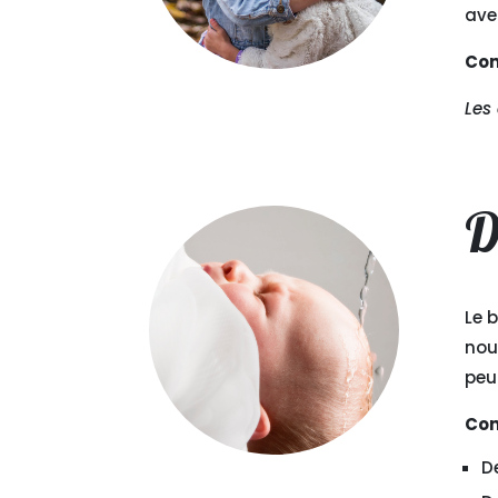
ave
Con
Les
D
Le 
nou
peu
Con
D